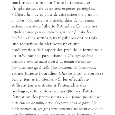
machines de tonte, améliore la repousse et
l’implantation de certaines espèces protégées.
«
Depuis la mise en place de cette action il y a un an,
on a vu apparaître des orchidées dans de nouveaux
secteurs
, constate Juliette Pouradier.
Ça a été très
rapide et avec peu de moutons, ils ont fait du bon
boulot !
» Ces sorties plus régulières ont permis
une réduction du piétinement et une
amélioration de l’aspect des prés de la ferme tout
en prévenant le parasitisme. «
Cet agrosystème
vertueux renvoie aussi bien à la notion récente de
permaculture qu’à celle plus ancienne de paysannat
,
estime Juliette Pouradier.
Chez les paysans, rien ne se
perd et tout se transforme.
» Si les effectifs ne
suffisent pas à entretenir l’intégralité des
herbages, cette action ne manque pas d’attirer
l’attention des promeneurs. «
La ferme qui était un
huis clos de déambulation s’exporte dans le parc. Ça
plaît beaucoup, les gens sont contents, ne serait-ce que de
voir des animaux dans le paysage, et on les pousse à