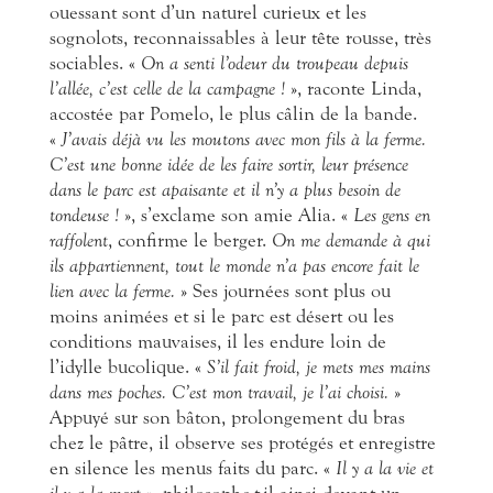
ouessant sont d’un naturel curieux et les
sognolots, reconnaissables à leur tête rousse, très
sociables. «
On a senti l’odeur du troupeau depuis
l’allée, c’est celle de la campagne !
», raconte Linda,
accostée par Pomelo, le plus câlin de la bande.
«
J’avais déjà vu les moutons avec mon fils à la ferme.
C’est une bonne idée de les faire sortir, leur présence
dans le parc est apaisante et il n’y a plus besoin de
tondeuse !
», s’exclame son amie Alia. «
Les gens en
raffolent
, confirme le berger.
On me demande à qui
ils appartiennent, tout le monde n’a pas encore fait le
lien avec la ferme.
» Ses journées sont plus
ou
moins animées et si le parc est désert ou les
conditions mauvaises, il les endure loin de
l’idylle bucolique. «
S’il fait froid, je mets mes mains
dans mes poches. C’est mon travail, je l’ai choisi.
»
Appuyé sur son bâton, prolongement du bras
chez le pâtre, il observe ses protégés et enregistre
en silence les menus faits du parc. «
Il y a la vie et