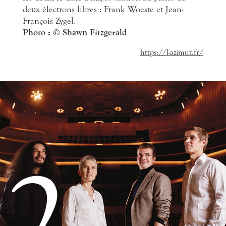
deux électrons libres : Frank Woeste et Jean-
François Zygel.
Photo :
© Shawn Fitzgerald
https://l-azimut.fr/