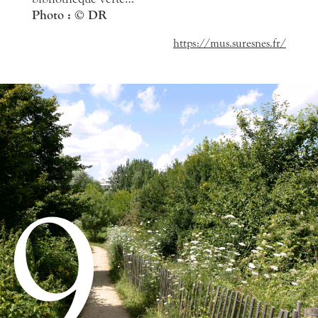
Photo :
© DR
https://mus.suresnes.fr/
9