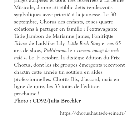
jauges adaptées et donc très resserrées à La Seine
Musicale, donne au public deux rendez-vous
symboliques avec priorité à la jeunesse. Le 30
septembre, Chorus des enfants, et ses quatre
créations à partager en famille : l’extravagante
Tatie Jambon de Marianne James, l’onirique
Echoes
de Ladylike Lily,
Little Rock Story
et ses 65
ans de show,
Pick’o’rama
le «
concert imagé de rock
indé
». Le 1
octobre, la dixième édition du Prix
er
Chorus, dont les six groupes émergents recevront
chacun cette année un soutien en aides
professionnelles. Chorus Bis, d’accord, mais en
ligne de mire, les 33 tours de l’édition
prochaine !
Photo : CD92/Julia Brechler
https://chorus.hauts-de-seine.fr/