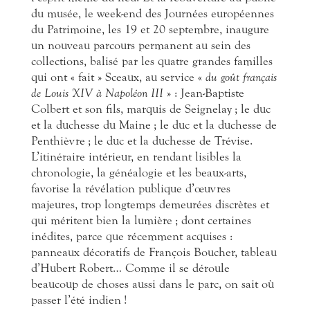
du musée, le week-end des Journées européennes
du Patrimoine, les 19 et 20 septembre, inaugure
un nouveau parcours permanent au sein des
collections, balisé par les quatre grandes familles
qui ont « fait » Sceaux, au service «
du goût français
de Louis XIV à Napoléon III
» : Jean-Baptiste
Colbert et son fils, marquis de Seignelay ; le duc
et la duchesse du Maine ; le duc et la duchesse de
Penthièvre ; le duc et la duchesse de Trévise.
L’itinéraire intérieur, en rendant lisibles la
chronologie, la généalogie et les beaux-arts,
favorise la révélation publique d’œuvres
majeures, trop longtemps demeurées discrètes et
qui méritent bien la lumière ; dont certaines
inédites, parce que récemment acquises :
panneaux décoratifs de François Boucher, tableau
d’Hubert Robert… Comme il se déroule
beaucoup de choses aussi dans le parc, on sait où
passer l’été indien !