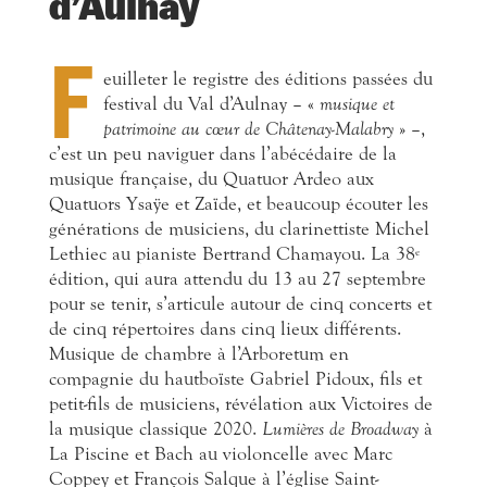
d’Aulnay
F
euilleter le registre des éditions passées du
festival du Val d’Aulnay – «
musique et
patrimoine au cœur de Châtenay-Malabry
» –,
c’est un peu naviguer dans l’abécédaire de la
musique française, du Quatuor Ardeo aux
Quatuors Ysaÿe et Zaïde, et beaucoup écouter les
générations de musiciens, du clarinettiste Michel
Lethiec au pianiste Bertrand Chamayou. La 38
e
édition, qui aura attendu du 13 au 27 septembre
pour se tenir, s’articule autour de cinq concerts et
de cinq répertoires dans cinq lieux différents.
Musique de chambre à l’Arboretum en
compagnie du hautboïste Gabriel Pidoux, fils et
petit-fils de musiciens, révélation aux Victoires de
la musique classique 2020.
Lumières de Broadway
à
La Piscine et Bach au violoncelle avec Marc
Coppey et François Salque à l’église Saint-