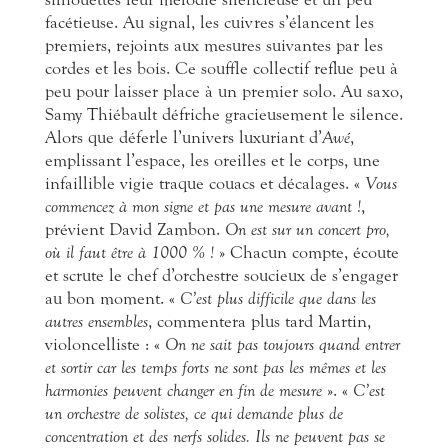
facétieuse. Au signal, les cuivres s’élancent les
premiers, rejoints aux mesures suivantes par les
cordes et les bois. Ce souffle collectif reflue peu à
peu pour laisser place à un premier solo. Au saxo,
Samy Thiébault défriche gracieusement le silence.
Alors que déferle l’univers luxuriant d’
Awé
,
emplissant l’espace, les oreilles et le corps, une
infaillible vigie traque couacs et décalages. «
Vous
commencez à mon signe et pas une mesure avant !
,
prévient David Zambon.
On est sur un concert pro,
où il faut être à 1000 % !
» Chacun compte, écoute
et scrute le chef d’orchestre soucieux de s’engager
au bon moment. «
C’est plus difficile que dans les
autres ensembles
, commentera plus tard Martin,
violoncelliste : «
On ne sait pas toujours quand entrer
et sortir car les temps forts ne sont pas les mêmes et les
harmonies peuvent changer en fin de mesure
». «
C’est
un orchestre de solistes, ce qui demande plus de
concentration et des nerfs solides. Ils ne peuvent pas se