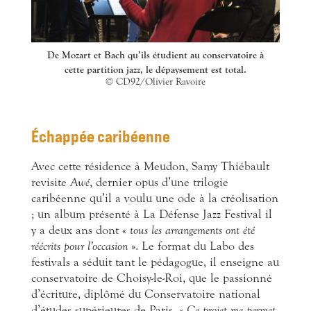
De Mozart et Bach qu’ils étudient au conservatoire à
cette partition jazz, le dépaysement est total.
© CD92/Olivier Ravoire
Échappée caribéenne
Avec cette résidence à Meudon, Samy Thiébault
revisite
Awé
, dernier opus d’une trilogie
caribéenne qu’il a voulu une ode à la créolisation
; un album présenté à La Défense Jazz Festival il
y a deux ans dont «
tous les arrangements ont été
réécrits pour l’occasion
». Le format du Labo des
festivals a séduit tant le pédagogue, il enseigne au
conservatoire de Choisy-le-Roi, que le passionné
d’écriture, diplômé du Conservatoire national
d’études supérieures de Paris. «
Ce projet me permet