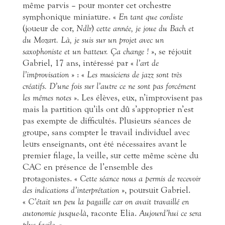
même parvis – pour monter cet orchestre
symphonique miniature. «
En tant que cordiste
(joueur de cor,
Ndlr
)
cette année, je joue du Bach et
du Mozart. Là, je suis sur un projet avec un
saxophoniste et un batteur. Ça change !
», se réjouit
Gabriel, 17 ans, intéressé par «
l’art de
l’improvisation
» : «
Les musiciens de jazz sont très
créatifs. D’une fois sur l’autre ce ne sont pas forcément
les mêmes notes
». Les élèves, eux, n’improvisent pas
mais la partition qu’ils ont dû s’approprier n’est
pas exempte de difficultés. Plusieurs séances de
groupe, sans compter le travail individuel avec
leurs enseignants, ont été nécessaires avant le
premier filage, la veille, sur cette même scène du
CAC en présence de l’ensemble des
protagonistes. «
Cette séance nous a permis de recevoir
des indications d’interprétation
», poursuit Gabriel.
«
C’était un peu la pagaille car on avait travaillé en
autonomie jusque-là
, raconte Elia.
Aujourd’hui ce sera
plus facile.
»