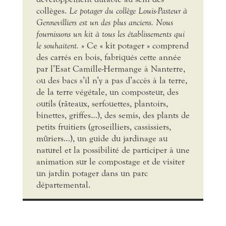
collèges.
Le potager du collège Louis-Pasteur à
Gennevilliers est un des plus anciens. Nous
fournissons un kit à tous les établissements qui
le souhaitent.
» Ce « kit potager » comprend
des carrés en bois, fabriqués cette année
par l’Esat Camille-Hermange à Nanterre,
ou des bacs s’il n’y a pas d’accès à la terre,
de la terre végétale, un composteur, des
outils (râteaux, serfouettes, plantoirs,
binettes, griffes…), des semis, des plants de
petits fruitiers (groseilliers, cassissiers,
mûriers…), un guide du jardinage au
naturel et la possibilité de participer à une
animation sur le compostage et de visiter
un jardin potager dans un parc
départemental.