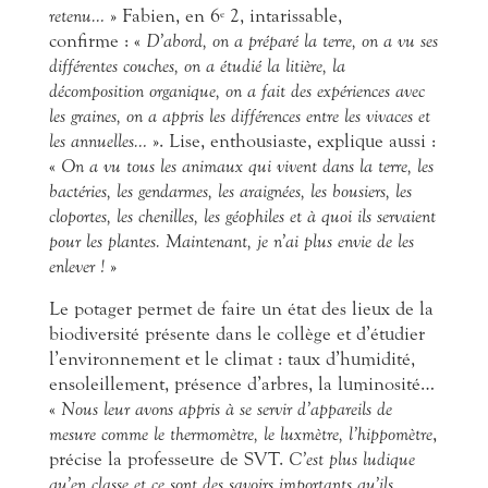
retenu…
» Fabien, en 6
2, intarissable,
e
confirme : «
D’abord, on a préparé la terre, on a vu ses
différentes couches, on a étudié la litière, la
décomposition organique, on a fait des expériences avec
les graines, on a appris les différences entre les vivaces et
les annuelles…
». Lise, enthousiaste, explique aussi :
«
On a vu tous les animaux qui vivent dans la terre, les
bactéries, les gendarmes, les araignées, les bousiers, les
cloportes, les chenilles, les géophiles et à quoi ils servaient
pour les plantes. Maintenant, je n’ai plus envie de les
enlever !
»
Le potager permet de faire un
état des lieux de la
biodiversité présente dans le collège et d’étudier
l’environnement et le climat : taux d’humidité,
ensoleillement, présence d’arbres, la luminosité…
«
Nous leur avons appris à se servir d’appareils de
mesure comme le thermomètre, le luxmètre, l’hippomètre
,
précise la professeure de SVT.
C’est plus ludique
qu’en classe et ce sont des savoirs importants qu’ils