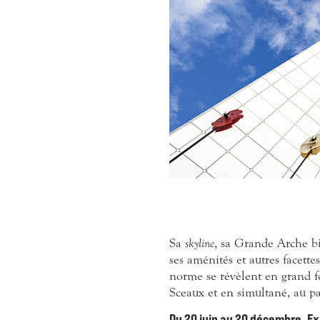
Sa
skyline
, sa Grande Arche bie
ses aménités et autres facett
norme se révèlent en grand 
Sceaux et en simultané, au p
Du 20 juin au 20 décembre. Exp