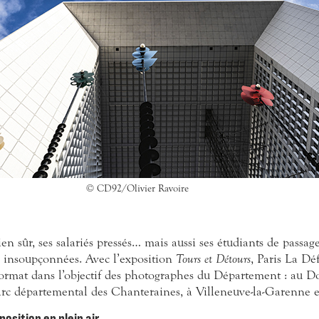
© CD92/Olivier Ravoire
n sûr, ses salariés pressés… mais aussi ses étudiants de passage
es insoupçonnées. Avec l’exposition
Tours et Détours
, Paris La Dé
format dans l’objectif des photographes du Département : au 
arc départemental des Chanteraines, à Villeneuve-la-Garenne e
osition en plein air.