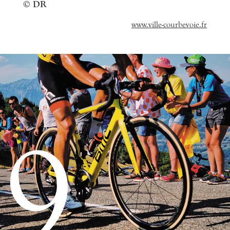
© DR
www.ville-courbevoie.fr
9