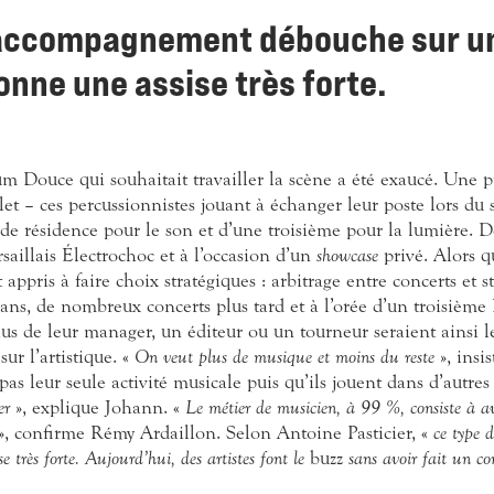
’accompagnement débouche sur un
onne une assise très forte.
 Douce qui souhaitait travailler la scène a été exaucé. Une 
let – ces percussionnistes jouant à échanger leur poste lors du s
de résidence pour le son et d’une troisième pour la lumière. Des
ersaillais Électrochoc et à l’occasion d’un
showcase
privé. Alors qu
t appris à faire choix stratégiques : arbitrage entre concerts et
 ans, de nombreux concerts plus tard et à l’orée d’un troisiè
lus de leur manager, un éditeur ou un tourneur seraient ainsi l
ur l’artistique. «
On veut plus de musique et moins du reste
», ins
 pas leur seule activité musicale puis qu’ils jouent dans d’autre
er
», explique Johann. «
Le métier de musicien, à 99 %, consiste à av
», confirme Rémy Ardaillon. Selon Antoine Pasticier, «
ce type 
e très forte. Aujourd’hui, des artistes font le
buzz
sans avoir fait un co