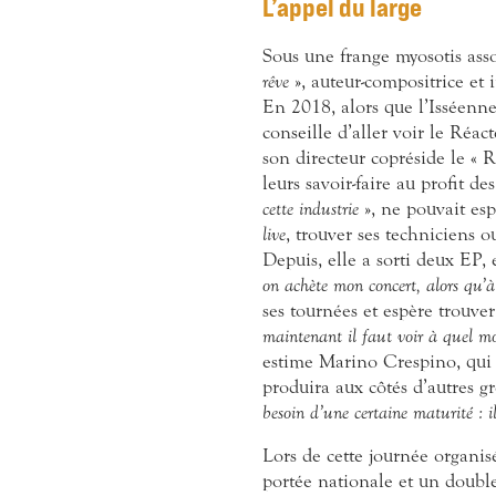
L’appel du large
Sous une frange myosotis ass
rêve
», auteur-compositrice et 
En 2018, alors que l’Isséenne
conseille d’aller voir le Réac
son directeur copréside le « R
leurs savoir-faire au profit de
cette industrie
», ne pouvait esp
live
, trouver ses techniciens 
Depuis, elle a sorti deux EP
on achète mon concert, alors qu’à 
ses tournées et espère trouve
maintenant il faut voir à quel mom
estime Marino Crespino, qui 
produira aux côtés d’autres gr
besoin d’une certaine maturité : i
Lors de cette journée organisé
portée nationale et un doubl