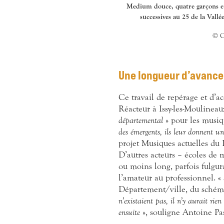
Medium douce, quatre garçons et 
successives au 25 de la Vallée
© C
Une longueur d’avance
Ce travail de repérage et d’
Réacteur à Issy-les-Moulineau
départemental
» pour les musiqu
des émergents, ils leur donnent u
projet Musiques actuelles du
D’autres acteurs – écoles de m
ou moins long, parfois fulgur
l’amateur au professionnel. «
Département/ville, du schéma 
n’existaient pas, il n’y aurait ri
ensuite
», souligne Antoine Pa