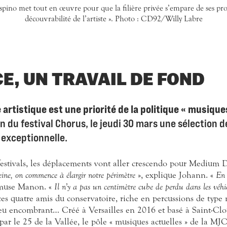
ino met tout en œuvre pour que la filière privée s’empare de ses protég
découvrabilité de l’artiste ». Photo : CD92/Willy Labre
E, UN TRAVAIL DE FOND
artistique est une priorité de la politique « musique
on du festival Chorus, le jeudi 30 mars une sélection 
 exceptionnelle.
s festivals, les déplacements vont aller crescendo pour Medium 
eine, on commence à élargir notre périmètre
», explique Johann. «
En 
amuse Manon. «
Il n’y a pas un centimètre cube de perdu dans les véhi
ces quatre amis du conservatoire, riche en percussions de type
peu encombrant… Créé à Versailles en 2016 et basé à Saint-Clo
r le 25 de la Vallée, le pôle « musiques actuelles » de la MJ