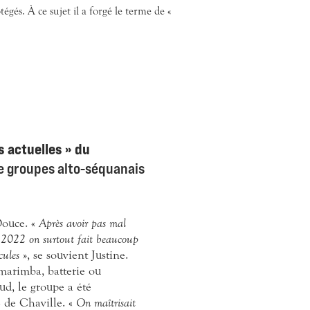
és. À ce sujet il a forgé le terme de «
s actuelles » du
de groupes alto-séquanais
Douce. «
Après avoir pas mal
2022 on surtout fait beaucoup
cules
», se souvient Justine.
 marimba, batterie ou
ud, le groupe a été
C de Chaville. «
On maîtrisait