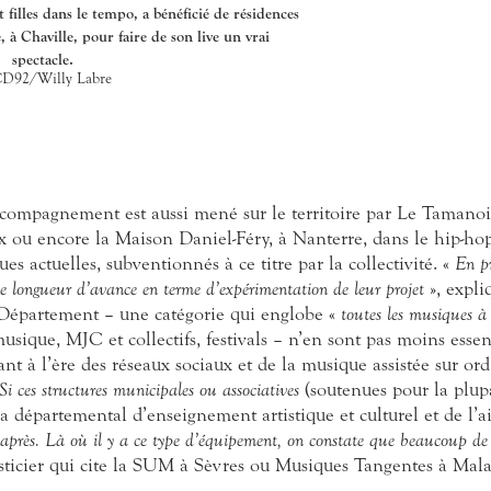
filles dans le tempo, a bénéficié de résidences
, à Chaville, pour faire de son live un vrai
spectacle.
D92/Willy Labre
accompagnement est aussi mené sur le territoire par Le Tamanoi
x ou encore la Maison Daniel-Féry, à Nanterre, dans le hip-ho
es actuelles, subventionnés à ce titre par la collectivité. «
En p
ne longueur d’avance en terme d’expérimentation de leur projet
», expli
 Département – une catégorie qui englobe «
toutes les musiques à 
usique, MJC et collectifs, festivals – n’en sont pas moins essen
ant à l’ère des réseaux sociaux et de la musique assistée sur or
Si ces structures municipales ou associatives
(soutenues pour la plupa
départemental d’enseignement artistique et culturel et de l’ai
en après. Là où il y a ce type d’équipement, on constate que beaucoup de 
sticier qui cite la SUM à Sèvres ou Musiques Tangentes à Mala