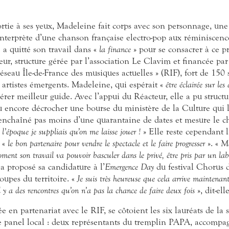
ortie à ses yeux, Madeleine fait corps avec son personnage, u
interprète d’une chanson française electro-pop aux réminiscences
 a quitté son travail dans «
la finance
» pour se consacrer à ce pr
teur, structure gérée par l’association Le Clavim et financée pa
éseau Île-de-France des musiques actuelles » (RIF), fort de 150 
s artistes émergents. Madeleine, qui espérait «
être éclairée sur les 
érer meilleur guide. Avec l’appui du Réacteur, elle a pu structu
ou encore décrocher une bourse du ministère de la Culture qui l’
, enchaîné pas moins d’une quarantaine de dates et mesure le c
l’époque je suppliais qu’on me laisse jouer !
» Elle reste cependant l
r «
le bon partenaire pour vendre le spectacle et le faire progresser
». «
Ma
ent son travail va pouvoir basculer dans le privé, être pris par un labe
a proposé sa candi
dature à l’
Emergence Day
du festival Chorus d
oupes du territoire. «
Je suis très heureuse que cela arrive maintenant
l y a des rencontres qu’on n’a pas la chance de faire deux fois
», dit-elle
e en partenariat avec le RIF, se côtoient les six lauréats de la
e panel local : deux représentants du tremplin PAPA, accompa